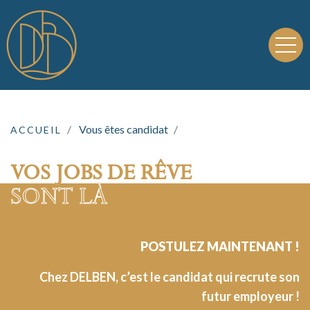
Vous êtes candidat
ACCUEIL
VOS JOBS DE RÊVE
SONT LÀ
POSTULEZ MAINTENANT !
Chez DELBEN, c’est le candidat qui recrute son
futur employeur !