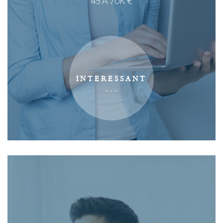
45 À 70K €