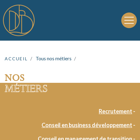
Tous nos métiers
ACCUEIL
NOS
MÉTIERS
Recrutement
-
Conseil en business développement
-
Conseil en management de transition
-